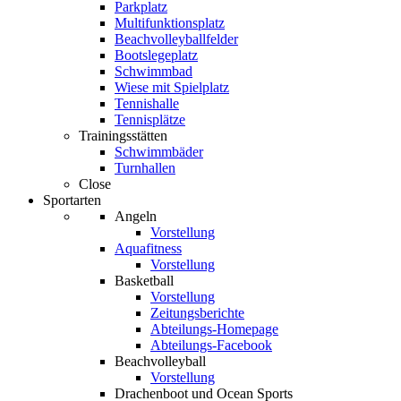
Parkplatz
Multifunktionsplatz
Beachvolleyballfelder
Bootslegeplatz
Schwimmbad
Wiese mit Spielplatz
Tennishalle
Tennisplätze
Trainingsstätten
Schwimmbäder
Turnhallen
Close
Sportarten
Angeln
Vorstellung
Aquafitness
Vorstellung
Basketball
Vorstellung
Zeitungsberichte
Abteilungs-Homepage
Abteilungs-Facebook
Beachvolleyball
Vorstellung
Drachenboot und Ocean Sports