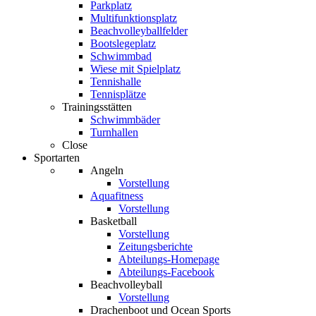
Parkplatz
Multifunktionsplatz
Beachvolleyballfelder
Bootslegeplatz
Schwimmbad
Wiese mit Spielplatz
Tennishalle
Tennisplätze
Trainingsstätten
Schwimmbäder
Turnhallen
Close
Sportarten
Angeln
Vorstellung
Aquafitness
Vorstellung
Basketball
Vorstellung
Zeitungsberichte
Abteilungs-Homepage
Abteilungs-Facebook
Beachvolleyball
Vorstellung
Drachenboot und Ocean Sports