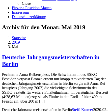
Close
Pizzeria Poseidon Matteo
Impressum
Datenschutzerklärung
Archiv für den Monat:
Mai 2019
Startseite
2019
Mai
Deutsche Jahrgangsmeisterschaften in
Berlin
Pechmarie Anna Reibenspiess: Die Schwimmerin des SSKC
Poseidon verpasst Bronze erneut nur knapp Am vor­letz­ten Tag der
deut­schen Jahr­gangs­meis­ter­schaf­ten in Ber­lin sorg­te mit An­na Rei­
ben­spiess (Jahr­gang 2002) die viel­sei­tigs­te Schwim­me­rin des
SSKC-Sex­tetts für wei­te­re Fi­nal­teil­nah­men. In per­sön­li­cher Best­zeit
(4:28,63 Mi­nu­ten) zog sie als Fünf­te in den End­lauf über 400 m
Frei­s­til ein, über 200 m [...]
Deutsche Jahrgangsmeisterschaften in Berlin
Steffi Kramer
2020-02-