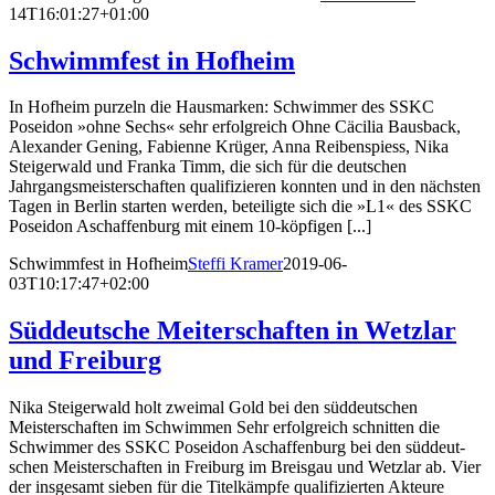
14T16:01:27+01:00
Schwimmfest in Hofheim
In Hofheim purzeln die Hausmarken: Schwimmer des SSKC
Poseidon »ohne Sechs« sehr erfolgreich Ohne Cäcilia Bausback,
Alexander Gening, Fabienne Krüger, Anna Reibenspiess, Nika
Steigerwald und Franka Timm, die sich für die deutschen
Jahrgangsmeisterschaften qualifizieren konnten und in den nächsten
Tagen in Berlin starten werden, beteiligte sich die »L1« des SSKC
Poseidon Aschaffenburg mit einem 10-köpfigen [...]
Schwimmfest in Hofheim
Steffi Kramer
2019-06-
03T10:17:47+02:00
Süddeutsche Meiterschaften in Wetzlar
und Freiburg
Nika Steigerwald holt zweimal Gold bei den süddeutschen
Meisterschaften im Schwimmen Sehr er­folg­reich schnit­ten die
Schwim­mer des SSKC Po­s­ei­don Aschaf­fen­burg bei den süd­deut­
schen Meis­ter­schaf­ten in Frei­burg im Breis­gau und Wetz­lar ab. Vier
der ins­ge­s­amt sie­ben für die Ti­tel­kämp­fe qua­li­fi­zier­ten Akteu­re