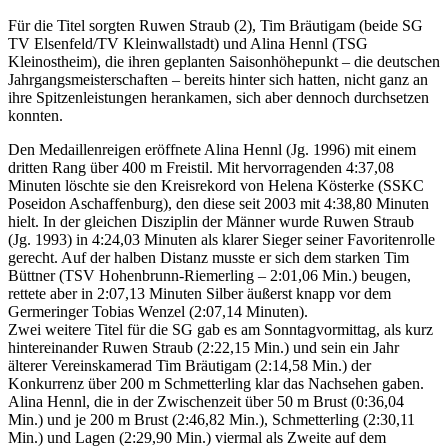
Für die Titel sorgten Ruwen Straub (2), Tim Bräutigam (beide SG
TV Elsenfeld/TV Kleinwallstadt) und Alina Hennl (TSG
Kleinostheim), die ihren geplanten Saisonhöhepunkt – die deutschen
Jahrgangsmeisterschaften – bereits hinter sich hatten, nicht ganz an
ihre Spitzenleistungen herankamen, sich aber dennoch durchsetzen
konnten.
Den Medaillenreigen eröffnete Alina Hennl (Jg. 1996) mit einem
dritten Rang über 400 m Freistil. Mit hervorragenden 4:37,08
Minuten löschte sie den Kreisrekord von Helena Kösterke (SSKC
Poseidon Aschaffenburg), den diese seit 2003 mit 4:38,80 Minuten
hielt. In der gleichen Disziplin der Männer wurde Ruwen Straub
(Jg. 1993) in 4:24,03 Minuten als klarer Sieger seiner Favoritenrolle
gerecht. Auf der halben Distanz musste er sich dem starken Tim
Büttner (TSV Hohenbrunn-Riemerling – 2:01,06 Min.) beugen,
rettete aber in 2:07,13 Minuten Silber äußerst knapp vor dem
Germeringer Tobias Wenzel (2:07,14 Minuten).
Zwei weitere Titel für die SG gab es am Sonntagvormittag, als kurz
hintereinander Ruwen Straub (2:22,15 Min.) und sein ein Jahr
älterer Vereinskamerad Tim Bräutigam (2:14,58 Min.) der
Konkurrenz über 200 m Schmetterling klar das Nachsehen gaben.
Alina Hennl, die in der Zwischenzeit über 50 m Brust (0:36,04
Min.) und je 200 m Brust (2:46,82 Min.), Schmetterling (2:30,11
Min.) und Lagen (2:29,90 Min.) viermal als Zweite auf dem