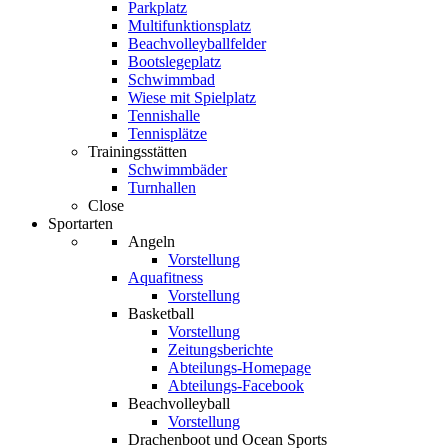
Parkplatz
Multifunktionsplatz
Beachvolleyballfelder
Bootslegeplatz
Schwimmbad
Wiese mit Spielplatz
Tennishalle
Tennisplätze
Trainingsstätten
Schwimmbäder
Turnhallen
Close
Sportarten
Angeln
Vorstellung
Aquafitness
Vorstellung
Basketball
Vorstellung
Zeitungsberichte
Abteilungs-Homepage
Abteilungs-Facebook
Beachvolleyball
Vorstellung
Drachenboot und Ocean Sports