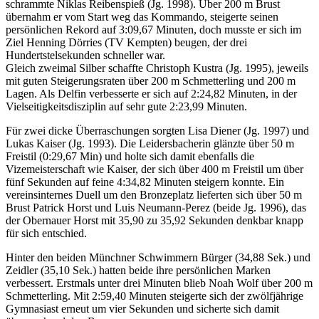
schrammte Niklas Reibenspieß (Jg. 1998). Über 200 m Brust
übernahm er vom Start weg das Kommando, steigerte seinen
persönlichen Rekord auf 3:09,67 Minuten, doch musste er sich im
Ziel Henning Dörries (TV Kempten) beugen, der drei
Hundertstelsekunden schneller war.
Gleich zweimal Silber schaffte Christoph Kustra (Jg. 1995), jeweils
mit guten Steigerungsraten über 200 m Schmetterling und 200 m
Lagen. Als Delfin verbesserte er sich auf 2:24,82 Minuten, in der
Vielseitigkeitsdisziplin auf sehr gute 2:23,99 Minuten.
Für zwei dicke Überraschungen sorgten Lisa Diener (Jg. 1997) und
Lukas Kaiser (Jg. 1993). Die Leidersbacherin glänzte über 50 m
Freistil (0:29,67 Min) und holte sich damit ebenfalls die
Vizemeisterschaft wie Kaiser, der sich über 400 m Freistil um über
fünf Sekunden auf feine 4:34,82 Minuten steigern konnte. Ein
vereinsinternes Duell um den Bronzeplatz lieferten sich über 50 m
Brust Patrick Horst und Luis Neumann-Perez (beide Jg. 1996), das
der Obernauer Horst mit 35,90 zu 35,92 Sekunden denkbar knapp
für sich entschied.
Hinter den beiden Münchner Schwimmern Bürger (34,88 Sek.) und
Zeidler (35,10 Sek.) hatten beide ihre persönlichen Marken
verbessert. Erstmals unter drei Minuten blieb Noah Wolf über 200 m
Schmetterling. Mit 2:59,40 Minuten steigerte sich der zwölfjährige
Gymnasiast erneut um vier Sekunden und sicherte sich damit