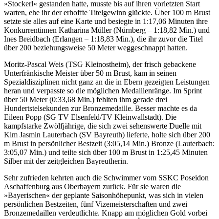
»Stockerl« gestanden hatte, musste bis auf ihren vorletzten Start
warten, ehe ihr der erhoffte Titelgewinn glückte. Über 100 m Brust
setzte sie alles auf eine Karte und besiegte in 1:17,06 Minuten ihre
Konkurrentinnen Katharina Müller (Nürnberg – 1:18,82 Min.) und
Ines Breidbach (Erlangen – 1:18,83 Min.), die ihr zuvor die Titel
über 200 beziehungsweise 50 Meter weggeschnappt hatten.
Moritz-Pascal Weis (TSG Kleinostheim), der frisch gebackene
Unterfränkische Meister über 50 m Brust, kam in seinen
Spezialdisziplinen nicht ganz an die in Ebern gezeigten Leistungen
heran und verpasste so die möglichen Medaillenränge. Im Sprint
über 50 Meter (0:33,68 Min.) fehlten ihm gerade drei
Hundertstelsekunden zur Bronzemedaille. Besser machte es da
Eileen Popp (SG TV Elsenfeld/TV Kleinwallstadt). Die
kampfstarke Zwölfjährige, die sich zwei sehenswerte Duelle mit
Kim Jasmin Lauterbach (SV Bayreuth) lieferte, holte sich über 200
m Brust in persönlicher Bestzeit (3:05,14 Min.) Bronze (Lauterbach:
3:05,07 Min.) und teilte sich über 100 m Brust in 1:25,45 Minuten
Silber mit der zeitgleichen Bayreutherin.
Sehr zufrieden kehrten auch die Schwimmer vom SSKC Poseidon
Aschaffenburg aus Oberbayern zurück. Für sie waren die
»Bayerischen« der geplante Saisonhöhepunkt, was sich in vielen
persönlichen Bestzeiten, fünf Vizemeisterschaften und zwei
Bronzemedaillen verdeutlichte. Knapp am möglichen Gold vorbei