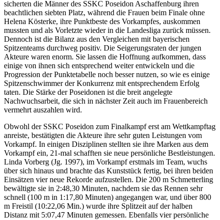
sicherten die Männer des SSKC Poseidon Aschaffenburg ihren
beachtlichen siebten Platz, während die Frauen beim Finale ohne
Helena Kösterke, ihre Punktbeste des Vorkampfes, auskommen
mussten und als Vorletzte wieder in die Landesliga zurück müssen.
Dennoch ist die Bilanz aus den Vergleichen mit bayerischen
Spitzenteams durchweg positiv. Die Seigerungsraten der jungen
Akteure waren enorm. Sie lassen die Hoffnung aufkommen, dass
einige von ihnen sich entsprechend weiter entwickeln und die
Progression der Punktetabelle noch besser nutzen, so wie es einige
Spitzenschwimmer der Konkurrenz mit entsprechendem Erfolg
taten. Die Stärke der Poseidonen ist die breit angelegte
Nachwuchsarbeit, die sich in nächster Zeit auch im Frauenbereich
vermehrt auszahlen wird.
Obwohl der SSKC Poseidon zum Finalkampf erst am Wettkampftag
anreiste, bestätigten die Akteure ihre sehr guten Leistungen vom
Vorkampf. In einigen Disziplinen stellten sie ihre Marken aus dem
Vorkampf ein, 21-mal schafften sie neue persönliche Bestleistungen.
Linda Vorberg (Jg. 1997), im Vorkampf erstmals im Team, wuchs
über sich hinaus und brachte das Kunststück fertig, bei ihren beiden
Einsätzen vier neue Rekorde aufzustellen. Die 200 m Schmetterling
bewältigte sie in 2:48,30 Minuten, nachdem sie das Rennen sehr
schnell (100 m in 1:17,80 Minuten) angegangen war, und über 800
m Freistil (10:22,06 Min.) wurde ihre Splitzeit auf der halben
Distanz mit 5:07,47 Minuten gemessen. Ebenfalls vier persönliche