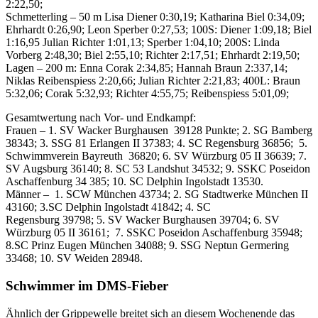
2:22,50;
Schmetterling – 50 m Lisa Diener 0:30,19; Katharina Biel 0:34,09;
Ehrhardt 0:26,90; Leon Sperber 0:27,53; 100S: Diener 1:09,18; Biel
1:16,95 Julian Richter 1:01,13; Sperber 1:04,10; 200S: Linda
Vorberg 2:48,30; Biel 2:55,10; Richter 2:17,51; Ehrhardt 2:19,50;
Lagen – 200 m: Enna Corak 2:34,85; Hannah Braun 2:337,14;
Niklas Reibenspiess 2:20,66; Julian Richter 2:21,83; 400L: Braun
5:32,06; Corak 5:32,93; Richter 4:55,75; Reibenspiess 5:01,09;
Gesamtwertung nach Vor- und Endkampf:
Frauen – 1. SV Wacker Burghausen 39128 Punkte; 2. SG Bamberg
38343; 3. SSG 81 Erlangen II 37383; 4. SC Regensburg 36856; 5.
Schwimmverein Bayreuth 36820; 6. SV Würzburg 05 II 36639; 7.
SV Augsburg 36140; 8. SC 53 Landshut 34532; 9. SSKC Poseidon
Aschaffenburg 34 385; 10. SC Delphin Ingolstadt 13530.
Männer – 1. SCW München 43734; 2. SG Stadtwerke München II
43160; 3.SC Delphin Ingolstadt 41842; 4. SC
Regensburg 39798; 5. SV Wacker Burghausen 39704; 6. SV
Würzburg 05 II 36161; 7. SSKC Poseidon Aschaffenburg 35948;
8.SC Prinz Eugen München 34088; 9. SSG Neptun Germering
33468; 10. SV Weiden 28948.
Schwimmer im DMS-Fieber
Ähnlich der Grippewelle breitet sich an diesem Wochenende das