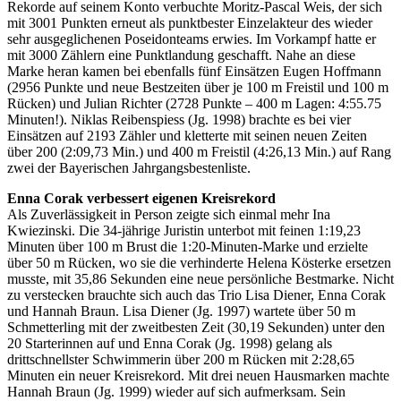
Rekorde auf seinem Konto verbuchte Moritz-Pascal Weis, der sich
mit 3001 Punkten erneut als punktbester Einzelakteur des wieder
sehr ausgeglichenen Poseidonteams erwies. Im Vorkampf hatte er
mit 3000 Zählern eine Punktlandung geschafft. Nahe an diese
Marke heran kamen bei ebenfalls fünf Einsätzen Eugen Hoffmann
(2956 Punkte und neue Bestzeiten über je 100 m Freistil und 100 m
Rücken) und Julian Richter (2728 Punkte – 400 m Lagen: 4:55.75
Minuten!). Niklas Reibenspiess (Jg. 1998) brachte es bei vier
Einsätzen auf 2193 Zähler und kletterte mit seinen neuen Zeiten
über 200 (2:09,73 Min.) und 400 m Freistil (4:26,13 Min.) auf Rang
zwei der Bayerischen Jahrgangsbestenliste.
Enna Corak verbessert eigenen Kreisrekord
Als Zuverlässigkeit in Person zeigte sich einmal mehr Ina
Kwiezinski. Die 34-jährige Juristin unterbot mit feinen 1:19,23
Minuten über 100 m Brust die 1:20-Minuten-Marke und erzielte
über 50 m Rücken, wo sie die verhinderte Helena Kösterke ersetzen
musste, mit 35,86 Sekunden eine neue persönliche Bestmarke. Nicht
zu verstecken brauchte sich auch das Trio Lisa Diener, Enna Corak
und Hannah Braun. Lisa Diener (Jg. 1997) wartete über 50 m
Schmetterling mit der zweitbesten Zeit (30,19 Sekunden) unter den
20 Starterinnen auf und Enna Corak (Jg. 1998) gelang als
drittschnellster Schwimmerin über 200 m Rücken mit 2:28,65
Minuten ein neuer Kreisrekord. Mit drei neuen Hausmarken machte
Hannah Braun (Jg. 1999) wieder auf sich aufmerksam. Sein