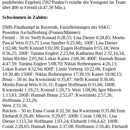
punktbestes Ergebnis (592 Punkte!) erzielte der Youngster im Team
über 400 m Freistil (4:47,59 Min.).
Schwimmen in Zahlen:
DMS-Finalkampf in Bayreuth, Einzelleistungen des SSKC
Poseidon Aschaffenburg (Frauen/Männer):
Freistil – 50 m: Steffi Konrad 0:28,55; Lisa Diener 0:28,85; Moritz-
Pascal Weis 0:25,71 Leon Sperber 0:25,98;; 100F: Lisa Diener
1:02,68; Steffi Konrad 1:02,09; Eugen Hoffmann 0:55,18; Weis
0:56,25; 200F: Tamina Englert 2:23,94; Katharina Biel 2:32,16,34;
Julian Richter 2:05,94; Lukas Kaiser 2:08,38; 400F: Hannah Braun
4:47,59; Tamina Englert 5:08,70; Niklas Reibenspiess 4:26,13;
Lukas Kaiser 4:32,94; 800F: Linda Vorberg 10:22,06; Englert
10:39,48; 1500F: Niklas Reibenspiess 17:39,19; Kaiser 18:00,15;
Brust – 50 m: Ina Kwiezinski 0:35,87; Steffi Konrad 0:36,06;
Moritz-Pascal Weis 0:31,31; Eugen Hoffmann 0:31,66; 100B:
Kwiezinski 1:19,23; Konrad 1:20,73; Weis 1:08,96; Igor Misovic
1:13,83; 200B: Hannah Braun 2:52,07; Kwiezinski 2:57,26;
Hoffmann 2:33,29;
Weis 2:33,56;
Rücken – 50 m: Enna Corak 0:32,50; Ina Kwiezinski 0:35,86;Tom
Ehrhardt 0:29,49; Misovic 0:29,07; 100R: Corak 1:08,91; Lisa
Diener 1:115,34; Hoffmann 1:03,24; Ehrhardt 1:04,4,42; 100R:
Corak 2:28,65; Hannah Braun 2:37,08; Hoffmann 2:18,46; Ehrhardt