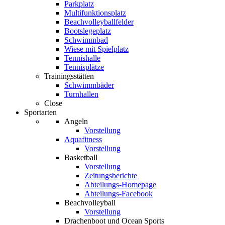
Parkplatz
Multifunktionsplatz
Beachvolleyballfelder
Bootslegeplatz
Schwimmbad
Wiese mit Spielplatz
Tennishalle
Tennisplätze
Trainingsstätten
Schwimmbäder
Turnhallen
Close
Sportarten
Angeln
Vorstellung
Aquafitness
Vorstellung
Basketball
Vorstellung
Zeitungsberichte
Abteilungs-Homepage
Abteilungs-Facebook
Beachvolleyball
Vorstellung
Drachenboot und Ocean Sports