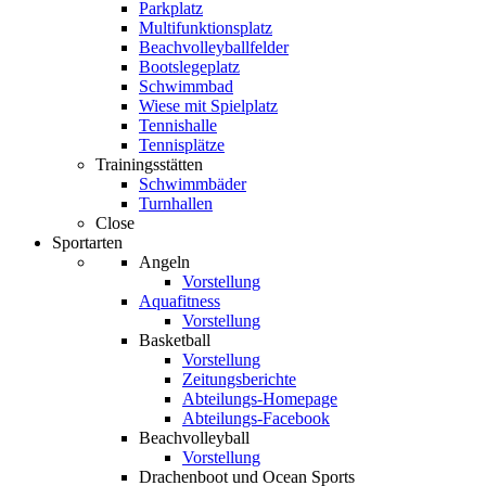
Parkplatz
Multifunktionsplatz
Beachvolleyballfelder
Bootslegeplatz
Schwimmbad
Wiese mit Spielplatz
Tennishalle
Tennisplätze
Trainingsstätten
Schwimmbäder
Turnhallen
Close
Sportarten
Angeln
Vorstellung
Aquafitness
Vorstellung
Basketball
Vorstellung
Zeitungsberichte
Abteilungs-Homepage
Abteilungs-Facebook
Beachvolleyball
Vorstellung
Drachenboot und Ocean Sports