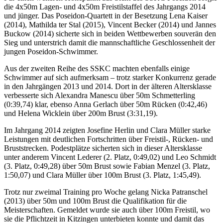
die 4x50m Lagen- und 4x50m Freistilstaffel des Jahrgangs 2014
und jünger. Das Poseidon-Quartett in der Besetzung Lena Kaiser
(2014), Mathilda ter Stal (2015), Vincent Becker (2014) und Jannes
Buckow (2014) sicherte sich in beiden Wettbewerben souverän den
Sieg und unterstrich damit die mannschaftliche Geschlossenheit der
jungen Poseidon-Schwimmer.
Aus der zweiten Reihe des SSKC machten ebenfalls einige
Schwimmer auf sich aufmerksam – trotz starker Konkurrenz gerade
in den Jahrgängen 2013 und 2014. Dort in der älteren Altersklasse
verbesserte sich Alexandra Manescu über 50m Schmetterling
(0:39,74) klar, ebenso Anna Gerlach über 50m Rücken (0:42,46)
und Helena Wicklein über 200m Brust (3:31,19).
Im Jahrgang 2014 zeigten Josefine Herlin und Clara Müller starke
Leistungen mit deutlichen Fortschritten über Freistil-, Rücken- und
Bruststrecken. Podestplätze sicherten sich in dieser Altersklasse
unter anderem Vincent Lederer (2. Platz, 0:49,02) und Leo Schmidt
(3. Platz, 0:49,28) über 50m Brust sowie Fabian Menzel (3. Platz,
1:50,07) und Clara Müller über 100m Brust (3. Platz, 1:45,49).
Trotz nur zweimal Training pro Woche gelang Nicka Patranschel
(2013) über 50m und 100m Brust die Qualifikation für die
Meisterschaften. Gemeldet wurde sie auch über 100m Freistil, wo
sie die Pflichtzeit in Kitzingen unterbieten konnte und damit das