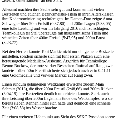
„Bezirk Unterfranken“ an den Start.
Allesamt machten ihre Sache sehr gut und konnten mit vielen
Bestzeiten und etlichen Bezirksmeister-Titeln in ihren Altersklassen
ihre Kadernominierung rechtfertigen. Im Damen-Duo zeigte Anna
Schwegler über 50m Freistil (0:37,80) und 200m Lagen (3:38,05)
eine tolle Leistung und war im Jahrgang 2016 nicht zu schlagen.
Teamkollegin ter Stal überzeugte mit insgesamt sechs Titeln und
schnellen Zeiten über 400m Freistil (5:47,95) und 200m Brust
(3:23,77).
Bei den Herren konnte Toni Markic nicht nur einige neue Bestzeiten
aufstellen, sondern sicherte sich mit fünf ersten Plätzen auch eine
herausragende Medaillen-Ausbeute. Ärgerlich für Teamkollege
Benno Buckow, der trotz starker Bestzeiten fünfmal auf Rang zwei
landete – über 50m Freistil sicherte sich jedoch auch er in 0:41,11
eine Goldmedaille und verwies Markic auf Rang zwei.
Einen rundum gelungenen Wettkampf erwischte zudem Maja
Schmitt (2013), die über 200m Freistil (2:48,66) und 200m Rücken
(3:04,19) ihre Bestzeiten deutlich unterbieten konnte. Stark auch
ihre Leistung über 200m Lagen am Ende des Wettkampfes, wo sie
bereits sieben Rennen hinter sich hatte und dennoch eine schnelle
Zeit (3:08,58) ins Wasser brachte.
Für einen weiteren Höhepunkt aus Sicht des SSKC Poseidon sorgte