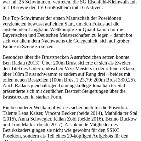
war mit 25 Schwimmern vertreten, die SG Elsenfeld-Kleinwallstadt
mit 18 sowie der TV Großostheim mit 16 Aktiven.
Die Top-Schwimmer der ersten Mannschaft der Poseidonen
verzichteten bewusst auf einen Start, um den Fokus auf die
anstehenden Langbahn-Wettkämpfe zur Qualifikation für die
Bayerischen und Deutschen Meisterschaften zu legen – damit bot
sich vor allem dem Nachwuchs die Gelegenheit, sich auf großer
Bühne in Szene zu setzen.
Besonders über die Bruststrecken Ausrufezeichen setzen konnte
Ben Radau (2013): Über 200m Brust sicherte er sich als Zweiter
den Titel des Unterfränkischen Vize-Meisters in der offenen Klasse,
über 100m Brust schwamm er zudem auf Rang drei – beides mit
tollen neuen Bestzeiten (100m Brust 1:23,79; 200m Brust 3:00,25).
Auch Radaus gleichaltriger Trainingskollege Jonathan ter Stal
präsentierte sich mit deutlichen Bestzeit-Steigerungen über die
Bruststrecken in starker Form.
Ein besonderer Wettkampf war es sicher auch für die Poseidon-
Talente Lena Kaiser, Vincent Becker (beide 2014), Mathilda ter Stal
(2015), Anna Schwegler, Kilian Zobl (beide 2016), Benno Buckow
und Toni Markic (beide 2017). Als aktuelle Mitglieder des
Bezirkskaders gingen sie nicht wie gewohnt für den SSKC
Poseidon, sondern als Teil eines 29-köpfigen Aufgebots für den