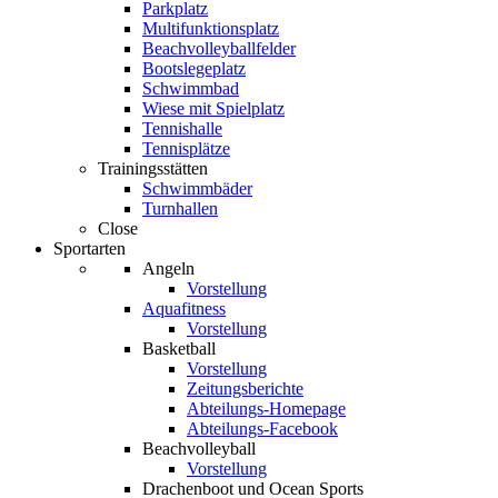
Parkplatz
Multifunktionsplatz
Beachvolleyballfelder
Bootslegeplatz
Schwimmbad
Wiese mit Spielplatz
Tennishalle
Tennisplätze
Trainingsstätten
Schwimmbäder
Turnhallen
Close
Sportarten
Angeln
Vorstellung
Aquafitness
Vorstellung
Basketball
Vorstellung
Zeitungsberichte
Abteilungs-Homepage
Abteilungs-Facebook
Beachvolleyball
Vorstellung
Drachenboot und Ocean Sports